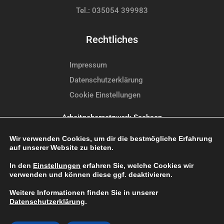
Tel.: 035054 399983
Rechtliches
Impressum
Datenschutzerklärung
Cookie Einstellungen
Arbeitgebernetzwerk Sachsen
Wir verwenden Cookies, um dir die bestmögliche Erfahrung
I
T
F
Y
L
P
auf unserer Website zu bieten.
n
i
a
o
i
i
s
k
c
u
n
n
In den
Einstellungen
erfahren Sie, welche Cookies wir
verwenden und können diese ggf. deaktivieren.
t
t
e
t
k
t
a
o
b
u
e
e
Weitere Informationen finden Sie in unserer
Datenschutzerklärung
.
g
k
o
b
d
r
r
o
e
i
e