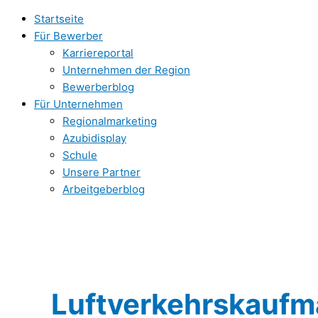
Zum
Ausbildung
Startseite
Inhalt
zur
Für Bewerber
springen
Luftverkehrskaufmann/-
Karriereportal
frau
Unternehmen der Region
Bewerberblog
Für Unternehmen
Regionalmarketing
Azubidisplay
Schule
Unsere Partner
Arbeitgeberblog
Luftverkehrskaufm