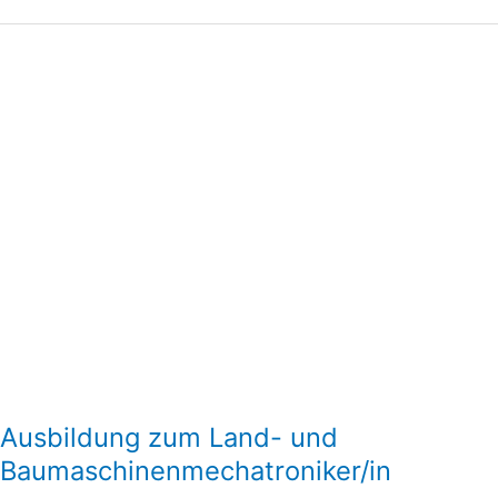
Ausbildung
zum
Land-
und
Baumaschinenmechatroniker/in
Ausbildung zum Land- und
Baumaschinenmechatroniker/in