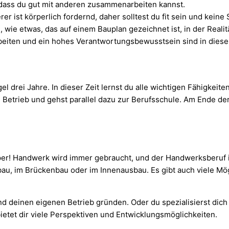
, dass du gut mit anderen zusammenarbeiten kannst.
er ist körperlich fordernd, daher solltest du fit sein und kein
 wie etwas, das auf einem Bauplan gezeichnet ist, in der Reali
eiten und ein hohes Verantwortungsbewusstsein sind in diesem
 drei Jahre. In dieser Zeit lernst du alle wichtigen Fähigkeite
em Betrieb und gehst parallel dazu zur Berufsschule. Am Ende d
r! Handwerk wird immer gebraucht, und der Handwerksberuf ist
bau, im Brückenbau oder im Innenausbau. Es gibt auch viele Mög
nd deinen eigenen Betrieb gründen. Oder du spezialisierst dic
etet dir viele Perspektiven und Entwicklungsmöglichkeiten.